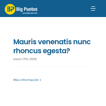
Saltar
al
Togg
contenido
Navi
Inicio
Mauris venenatis nunc
Qué es Big Puntos
rhoncus egesta?
Catálogo de productos y Puntos de canje
enero 17th, 2019
Quiero ser Punto de Canje
Más información
Ingresar