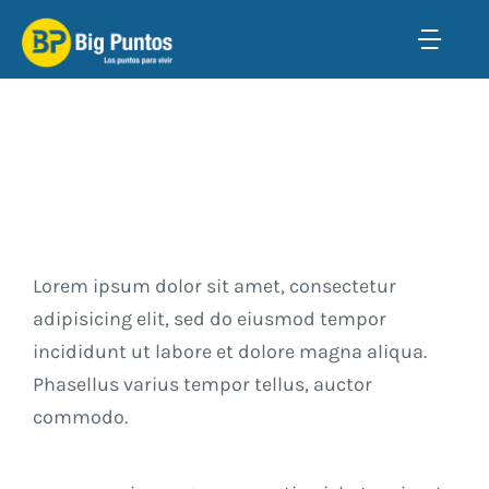
Saltar
al
Togg
contenido
Navi
Inicio
Qué es Big Puntos
Catálogo de productos y Puntos de canje
Lorem ipsum dolor sit amet, consectetur
adipisicing elit, sed do eiusmod tempor
Quiero ser Punto de Canje
incididunt ut labore et dolore magna aliqua.
Phasellus varius tempor tellus, auctor
Ingresar
commodo.